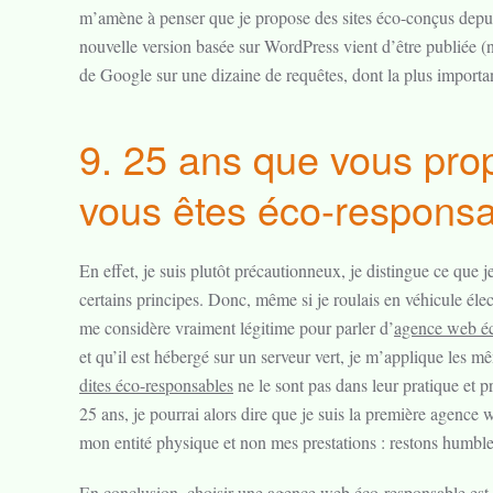
m’amène à penser que je propose des sites éco-conçus depuis 
nouvelle version basée sur WordPress vient d’être publiée (n
de Google sur une dizaine de requêtes, dont la plus importan
9. 25 ans que vous pro
vous êtes éco-responsa
En effet, je suis plutôt précautionneux, je distingue ce que 
certains principes. Donc, même si je roulais en véhicule élec
me considère vraiment légitime pour parler d’
agence web éc
et qu’il est hébergé sur un serveur vert, je m’applique les 
dites éco-responsables
ne le sont pas dans leur pratique et p
25 ans, je pourrai alors dire que je suis la première agence
mon entité physique et non mes prestations : restons humble
En conclusion, choisir une
agence web éco-responsable
est 