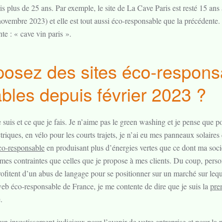
plus de 25 ans. Par exemple, le site de La Cave Paris est resté 15 ans 
ovembre 2023) et elle est tout aussi éco-responsable que la précédente. D
te : « cave vin paris ».
posez des sites éco-responsa
bles depuis février 2023 ?
je suis et ce que je fais. Je n’aime pas le green washing et je pense que 
triques, en vélo pour les courts trajets, je n’ai eu mes panneaux solaire
o-responsable
en produisant plus d’énergies vertes que ce dont ma sociét
mêmes contraintes que celles que je propose à mes clients. Du coup, pers
rofitent d’un abus de langage pour se positionner sur un marché sur lequ
 web éco-responsable de France, je me contente de dire que je suis la
pre
.
un investissement judicieux pour l’avenir de votre entreprise et pour la