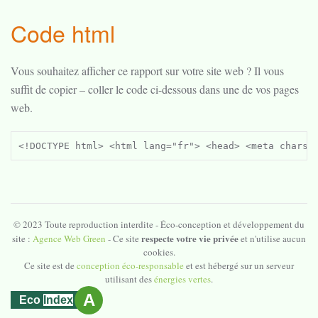
Code html
Vous souhaitez afficher ce rapport sur votre site web ? Il vous
suffit de copier – coller le code ci-dessous dans une de vos pages
web.
<!DOCTYPE html> <html lang="fr"> <head> <meta charset="utf-8"> <title>Agence Moreati - Déclaration environnementale</title>  <style> .ecoindex__list{display:flex;flex-wrap:wrap;list-style:none;padding:0;margin:0} .ecoindex__note{ 	display:flex; 	align-items:flex-end; 	justify-content:flex-end; 	padding:.75rem; 	margin:.3rem; 	border:.2rem solid; 	width:4rem; 	height:4rem; 	border-radius:.625rem; 	font-size:.8rem; 	background:#fff 	} .ecoindex__note--active{font-size:4rem;align-items:center;justify-content:center;color:#000} .ecoindex__note:nth-child(1){border-color:#4f9f30} .ecoindex__note:nth-child(1).ecoindex__note--active{background:#4f9f30} .ecoindex__note:nth-child(2){border-color:#51b84b} .ecoindex__note:nth-child(2).ecoindex__note--active{background:#51b84b} .ecoindex__note:nth-child(3){border-color:#cadb2a} .ecoindex__note:nth-child(3).ecoindex__note--active{background:#cadb2a} .ecoindex__note:nth-child(4){border-color:#f6eb15} .ecoindex__note:nth-child(4).ecoindex__note--active{background:#f6eb15} .ecoindex__note:nth-child(5){border-color:#fecd06} .ecoindex__note:nth-child(5).ecoindex__note--active{background:#fecd06} .ecoindex__note:nth-child(6){border-color:#f99839} .ecoindex__note:nth-child(6).ecoindex__note--active{background:#f99839} .ecoindex__note:nth-child(7){border-color:#ed2124} .ecoindex__note:nth-child(7).ecoindex__note--active{background:#ed2124} </style> </head>  <body> 	<h1>Agence Moreati – Déclaration environnementale</h1> <h2>Niveau d’écoconception du site web</h2> <p><em>Analyse effectuée le : 21/01/2026</em></p>  <ul class="ecoindex__list"> <li class="ecoindex__note">A</li> <li class="ecoindex__note">B</li> <li class="ecoindex__note">C</li> <li class="ecoindex__note">D</li> <li class="ecoindex__note">E</li> <li class="ecoindex__note ecoindex__note--active">F</li> <li class="ecoindex__note">G</li> </ul>  <ul> <li>Note EcoIndex : <strong>23.84/100</strong></li> <li>Consommation d’eau (1 000 utilisateurs) : <strong>37.85 L ≈ 4.21 packs</strong></li> <li>GES (1 000 utilisateurs) : <strong>2.53 kg ≈ 11.5 km</strong></li> </ul>  <h2>Méthode d&rsquo;évaluation</h2>                                 <p>Comme toute production numérique, ce site web a un impact environnemental que nous vous présentons sur cette page à l’aide d’indicateur
© 2023 Toute reproduction interdite - Éco-conception et développement du
respecte votre vie privée
site :
Agence Web Green
- Ce site
et n'utilise aucun
cookies.
Ce site est de
conception éco-responsable
et est hébergé sur un serveur
utilisant des
énergies vertes
.
A
Eco
Index